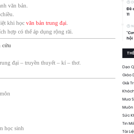
D
ảnh văn bản.
Đề 
 chiều.
11
iệt khi học
văn bản trung đại
.
N
ch hợp có thể áp dụng rộng rãi.
'Cơ
hội
n cứu
THỂ
ung đại – truyền thuyết – kí – thơ.
Dạo Q
Giáo 
Giải Tr
Khách
n môn
Mua 
Muôn
Sức K
Tin Mớ
m học sinh
Tài Li