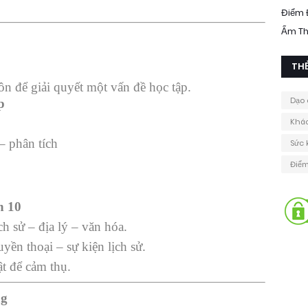
Điểm 
Ẩm T
TH
ôn để giải quyết một vấn đề học tập.
Dạo 
p
Khá
– phân tích
Sức 
Điểm
n 10
ch sử – địa lý – văn hóa.
yền thoại – sự kiện lịch sử.
t để cảm thụ.
ng