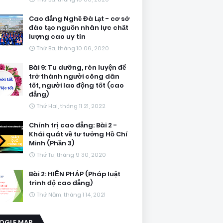
Cao đẳng Nghề Đà Lạt - cơ sở
đào tạo nguồn nhân lực chất
lượng cao uy tín
Thứ Ba, tháng 10 06, 2020
Bài 9: Tu dưỡng, rèn luyện để
trở thành người công dân
tốt, người lao động tốt (cao
đẳng)
Thứ Hai, tháng 11 21, 2022
Chính trị cao đẳng: Bài 2 -
Khái quát về tư tưởng Hồ Chí
Minh (Phần 3)
Thứ Tư, tháng 9 30, 2020
Bài 2: HIẾN PHÁP (Pháp luật
trình độ cao đẳng)
Thứ Năm, tháng 1 14, 2021
OGLE MAP