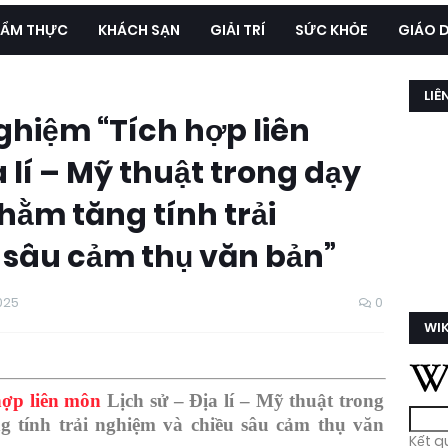
ẨM THỰC
KHÁCH SẠN
GIẢI TRÍ
SỨC KHỎE
GIÁO 
LIÊ
ghiệm “Tích hợp liên
 lí – Mỹ thuật trong dạy
hằm tăng tính trải
 sâu cảm thụ văn bản”
2025
0
WIK
hợp liên môn
Lịch sử – Địa lí – Mỹ thuật trong
 tính trải nghiệm và chiều sâu cảm thụ văn
Kết q