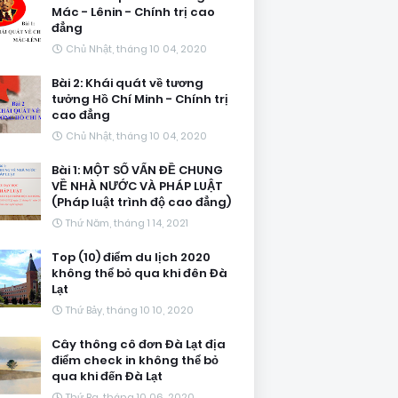
Mác - Lênin - Chính trị cao
đẳng
Chủ Nhật, tháng 10 04, 2020
Bài 2: Khái quát về tương
tưởng Hồ Chí Minh - Chính trị
cao đẳng
Chủ Nhật, tháng 10 04, 2020
Bài 1: MỘT SỐ VẤN ĐỀ CHUNG
VỀ NHÀ NƯỚC VÀ PHÁP LUẬT
(Pháp luật trình độ cao đẳng)
Thứ Năm, tháng 1 14, 2021
Top (10) điểm du lịch 2020
không thể bỏ qua khi đên Đà
Lạt
Thứ Bảy, tháng 10 10, 2020
Cây thông cô đơn Đà Lạt địa
điểm check in không thể bỏ
qua khi đến Đà Lạt
Thứ Ba, tháng 10 06, 2020