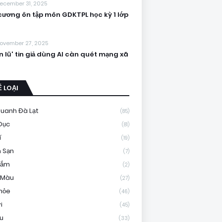
ecember 31, 2025
cương ôn tập môn GDKTPL học kỳ 1 lớp
ovember 27, 2025
n lũ' tin giả dùng AI càn quét mạng xã
 LOẠI
uanh Đà Lạt
(85)
Dục
(81)
í
(19)
 Sạn
(7)
Sắm
(2)
 Màu
(27)
hỏe
(46)
i
(45)
ệu
(33)