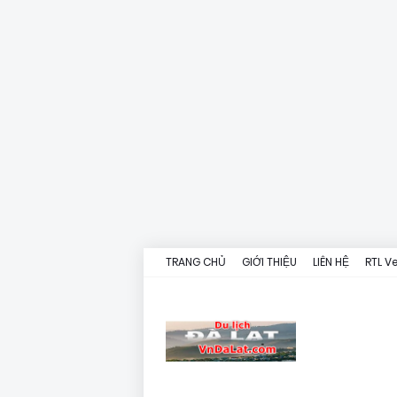
TRANG CHỦ
GIỚI THIỆU
LIÊN HỆ
RTL V