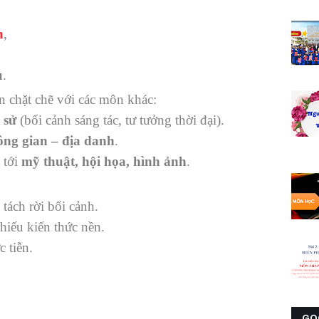
h
,
u
.
 chặt chẽ với các môn khác:
 sử
(bối cảnh sáng tác, tư tưởng thời đại).
hông gian – địa danh
.
 tới
mỹ thuật, hội họa, hình ảnh
.
tách rời bối cảnh.
hiếu kiến thức nền.
 tiễn.
GO