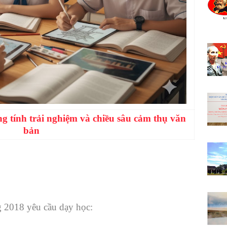
g tính trải nghiệm và chiều sâu cảm thụ văn
bản
 2018 yêu cầu dạy học: