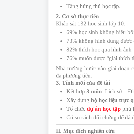
Tăng hứng thú học tập.
2. Cơ sở thực tiễn
Khảo sát 132 học sinh lớp 10:
69% học sinh không hiểu bối
73% không hình dung được 
82% thích học qua hình ảnh 
76% muốn được “giải thích t
Nhà trường bước vào giai đoạn ch
đa phương tiện.
3. Tính mới của đề tài
Kết hợp
3 môn
: Lịch sử – Đ
Xây dựng
bộ học liệu trực 
Tổ chức
dự án học tập
phù 
Có so sánh đối chứng để đánh
II. Mục đích nghiên cứu