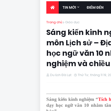
TIN MỚI
ĐIỂM ĐẾN
Trang chủ
Giáo dục
Sáng kiến kinh n
môn Lịch sử – Địa
học ngữ văn 10 n
nghiệm và chiều
Du lịch Đà Lạt
Thứ Tư, tháng 11 19, 
Sáng kiến kinh nghiệm “
Tích 
dạy học ngữ văn 10 nhằm tăng