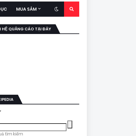
DỤC
MUA SẮM
N HỆ QUẢNG CÁO TẠI ĐÂY
IPEDIA
uả tìm kiếm