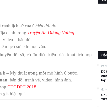
 cảnh lịch sử của
Chiếu dời đô
.
địa danh trong
Truyện An Dương Vương
.
– video – bản đồ.
hêm lịch sử” khi học văn.
uyển đổi số, có đủ điều kiện triển khai tích hợp
CẬ
M
Đề 
ịa lí – Mỹ thuật trong một mô hình 6 bước.
202
quan
: bản đồ, tranh vẽ, video, hình ảnh.
lớp 
hợp
CTGDPT 2018
.
F
 giá hiệu quả.
Chú
20