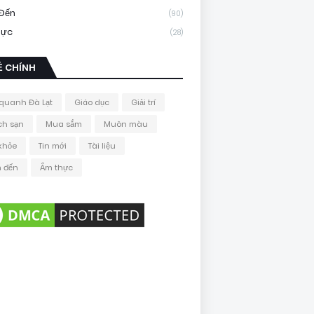
Đến
(90)
hực
(28)
Ẻ CHÍNH
quanh Đà Lạt
Giáo dục
Giải trí
ch sạn
Mua sắm
Muôn màu
khỏe
Tin mới
Tài liệu
 đến
Ẩm thực