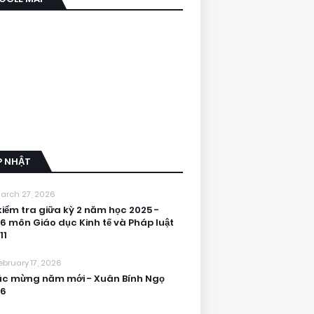
P NHẬT
arch 27, 2026
kiểm tra giữa kỳ 2 năm học 2025 -
6 môn Giáo dục Kinh tế và Pháp luật
11
ebruary 17, 2026
c mừng năm mới - Xuân Bính Ngọ
26