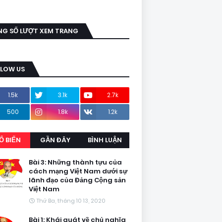
NG SỐ LƯỢT XEM TRANG
LLOW US
1.5k
3.1k
2.7k
500
1.8k
1.2k
Ổ BIẾN
GẦN ĐÂY
BÌNH LUẬN
Bài 3: Những thành tựu của
cách mạng Việt Nam dưới sự
lãnh đạo của Đảng Cộng sản
Việt Nam
Thứ Ba, tháng 10 13, 2020
Bài 1: Khái quát về chủ nghĩa