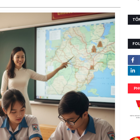
TỔ
FO
PH