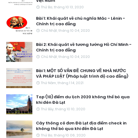
Việt Nam
Thứ Ba, tháng 10 13, 2020
Bài 1: Khái quát về chủ nghĩa Mác - Lênin -
Chính trị cao đẳng
Chủ Nhật, tháng 10 04, 2020
Bài 2: Khái quát về tương tưởng Hồ Chí Minh -
Chính trị cao đẳng
Chủ Nhật, tháng 10 04, 2020
Bài 1: MỘT SỐ VẤN ĐỀ CHUNG VỀ NHÀ NƯỚC
VÀ PHÁP LUẬT (Pháp luật trình độ cao đẳng)
Thứ Năm, tháng 1 14, 2021
Top (10) điểm du lịch 2020 không thể bỏ qua
khi đên Đà Lạt
Thứ Bảy, tháng 10 10, 2020
Cây thông cô đơn Đà Lạt địa điểm check in
không thể bỏ qua khi đến Đà Lạt
Thứ Ba, tháng 10 06, 2020