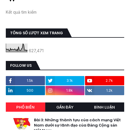
Kết quả tìm kiếm
TỔNG SỐ LƯỢT XEM TRANG
627,471
FOLLOW US
1.5k
3.1k
2.7k
500
1.8k
1.2k
PHỔ BIẾN
GẦN ĐÂY
BÌNH LUẬN
Bài 3: Những thành tựu của cách mạng Việt
Nam dưới sự lãnh đạo của Đảng Cộng sản