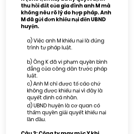
thu hồi đất của gia đình anh M mà
không nêu rõ lý do hợp pháp. Anh
M đã gửi đơn khiếu nại đến UBND
huyện.
a) Việc anh M khiếu nại là đúng
trình tự pháp luật.
b) Ông K đã vi phạm quyền bình
đẳng của công dân trước pháp
luật.
c) Anh M chỉ được tố cáo chứ
không được khiếu nại vì đây là
quyết định cá nhân.
d) UBND huyện là cơ quan có
thẩm quyền giải quyết khiếu nại
lần đầu.
Câu 3: Công ty may mặc Y khi