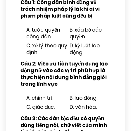
Câu 1: Công dân bình đẳng về
trách nhiệm pháp lý là khi ai vi
phạm pháp luật cũng đều bị
A. tước quyền
B. xóa bỏ các
công dân.
quyền.
C. xử lý theo quy
D. kỷ luật lao
định.
động.
Câu 2: Việc ưu tiên tuyển dụng lao
động nữ vào các vị trí phù hợp là
thực hiện nội dung bình đẳng giới
trong lĩnh vực
A. chính trị.
B. lao động.
C. giáo dục.
D. văn hóa.
Câu 3: Các dân tộc đều có quyền
dùng tiếng nói, chữ viết của mình