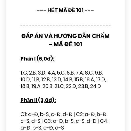
--- HẾT MÃ ĐỀ 101 ---
ĐÁP ÁN VÀ HƯỚNG DẪN CHẤM
- MÃ ĐỀ 101
Phần I (6,0đ):
1.C, 2.B, 3.D, 4.A, 5.C, 6.B, 7.A, 8.C, 9.B,
10.D, 11.B, 12.B, 13.D, 14.B, 15.B, 16.A, 17.D,
18.B, 19.A, 20.B, 21.C, 22.D, 23.B, 24.D
Phần II (3,0đ):
C1: a-Đ, b-S, c-Đ, d-Đ | C2: a-Đ, b-Đ,
c-S, d-S | C3: a-Đ, b-S, c-S, d-Đ | C4:
a-Đ, b-S, c-Đ, d-S