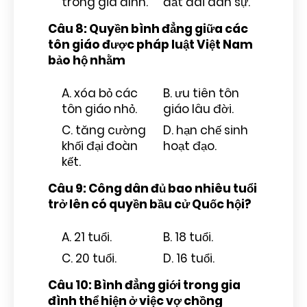
trong gia đình.
đất đai dân sự.
Câu 8: Quyền bình đẳng giữa các
tôn giáo được pháp luật Việt Nam
bảo hộ nhằm
A. xóa bỏ các
B. ưu tiên tôn
tôn giáo nhỏ.
giáo lâu đời.
C. tăng cường
D. hạn chế sinh
khối đại đoàn
hoạt đạo.
kết.
Câu 9: Công dân đủ bao nhiêu tuổi
trở lên có quyền bầu cử Quốc hội?
A. 21 tuổi.
B. 18 tuổi.
C. 20 tuổi.
D. 16 tuổi.
Câu 10: Bình đẳng giới trong gia
đình thể hiện ở việc vợ chồng