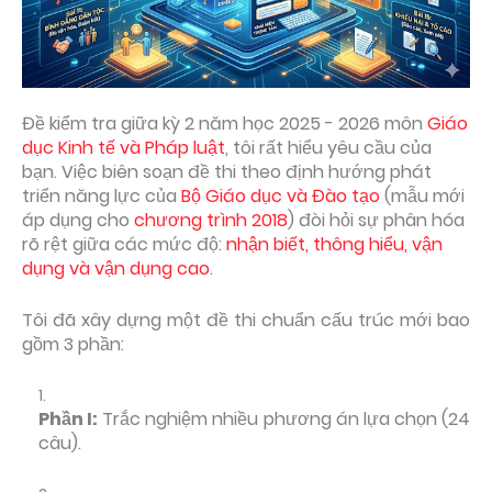
Đề kiểm tra giữa kỳ 2 năm học 2025 - 2026 môn
Giáo
dục Kinh tế và Pháp luật
, tôi rất hiểu yêu cầu của
bạn. Việc biên soạn đề thi theo định hướng phát
triển năng lực của
Bộ Giáo dục và Đào tạo
(mẫu mới
áp dụng cho
chương trình 2018
) đòi hỏi sự phân hóa
rõ rệt giữa các mức độ:
nhận biết, thông hiểu, vận
dụng và vận dụng cao
.
Tôi đã xây dựng một đề thi chuẩn cấu trúc mới bao
gồm 3 phần:
Phần I:
Trắc nghiệm nhiều phương án lựa chọn (24
câu).