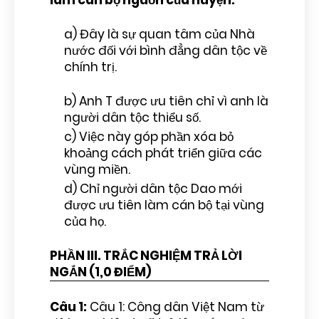
làm cán bộ nguồn của huyện.
a) Đây là sự quan tâm của Nhà
nước đối với bình đẳng dân tộc về
chính trị.
b) Anh T được ưu tiên chỉ vì anh là
người dân tộc thiểu số.
c) Việc này góp phần xóa bỏ
khoảng cách phát triển giữa các
vùng miền.
d) Chỉ người dân tộc Dao mới
được ưu tiên làm cán bộ tại vùng
của họ.
PHẦN III. TRẮC NGHIỆM TRẢ LỜI
NGẮN (1,0 ĐIỂM)
Câu 1:
Câu 1: Công dân Việt Nam từ