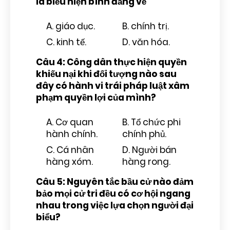
là biểu hiện bình đẳng về
A. giáo dục.
B. chính trị.
C. kinh tế.
D. văn hóa.
Câu 4: Công dân thực hiện quyền
khiếu nại khi đối tượng nào sau
đây có hành vi trái pháp luật xâm
phạm quyền lợi của mình?
A. Cơ quan
B. Tổ chức phi
hành chính.
chính phủ.
C. Cá nhân
D. Người bán
hàng xóm.
hàng rong.
Câu 5: Nguyên tắc bầu cử nào đảm
bảo mọi cử tri đều có cơ hội ngang
nhau trong việc lựa chọn người đại
biểu?