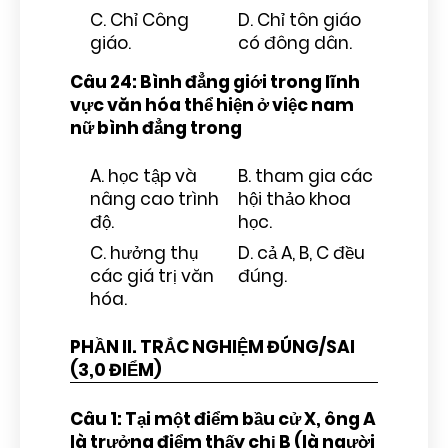
C. Chỉ Công
D. Chỉ tôn giáo
giáo.
có đông dân.
Câu 24: Bình đẳng giới trong lĩnh
vực văn hóa thể hiện ở việc nam
nữ bình đẳng trong
A. học tập và
B. tham gia các
nâng cao trình
hội thảo khoa
độ.
học.
C. hưởng thụ
D. cả A, B, C đều
các giá trị văn
đúng.
hóa.
PHẦN II. TRẮC NGHIỆM ĐÚNG/SAI
(3,0 ĐIỂM)
Câu 1: Tại một điểm bầu cử X, ông A
là trưởng điểm thấy chị B (là người