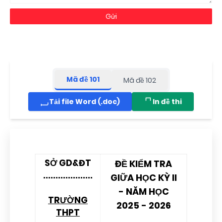
Mã đề 101
Mã đề 102
Tải file Word (.doc)
In đề thi
SỞ GD&ĐT
ĐỀ KIỂM TRA
....................
GIỮA HỌC KỲ II
- NĂM HỌC
TRƯỜNG
2025 - 2026
THPT