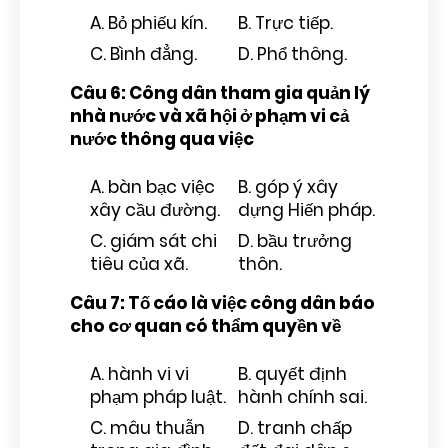
A. Bỏ phiếu kín.
B. Trực tiếp.
C. Bình đẳng.
D. Phổ thông.
Câu 6: Công dân tham gia quản lý
nhà nước và xã hội ở phạm vi cả
nước thông qua việc
A. bàn bạc việc
B. góp ý xây
xây cầu đường.
dựng Hiến pháp.
C. giám sát chi
D. bầu trưởng
tiêu của xã.
thôn.
Câu 7: Tố cáo là việc công dân báo
cho cơ quan có thẩm quyền về
A. hành vi vi
B. quyết định
phạm pháp luật.
hành chính sai.
C. mâu thuẫn
D. tranh chấp