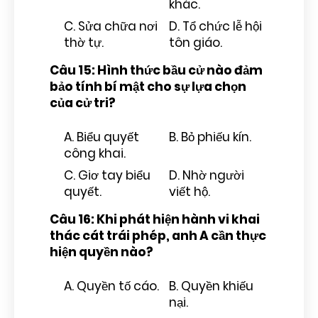
khác.
C. Sửa chữa nơi
D. Tổ chức lễ hội
thờ tự.
tôn giáo.
Câu 15: Hình thức bầu cử nào đảm
bảo tính bí mật cho sự lựa chọn
của cử tri?
A. Biểu quyết
B. Bỏ phiếu kín.
công khai.
C. Giơ tay biểu
D. Nhờ người
quyết.
viết hộ.
Câu 16: Khi phát hiện hành vi khai
thác cát trái phép, anh A cần thực
hiện quyền nào?
A. Quyền tố cáo.
B. Quyền khiếu
nại.