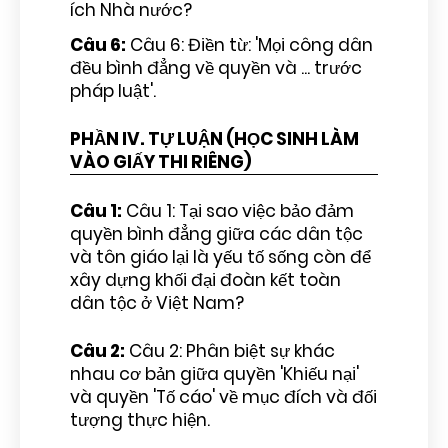
ích Nhà nước?
Câu 6:
Câu 6: Điền từ: 'Mọi công dân
đều bình đẳng về quyền và ... trước
pháp luật'.
PHẦN IV. TỰ LUẬN (HỌC SINH LÀM
VÀO GIẤY THI RIÊNG)
Câu 1:
Câu 1: Tại sao việc bảo đảm
quyền bình đẳng giữa các dân tộc
và tôn giáo lại là yếu tố sống còn để
xây dựng khối đại đoàn kết toàn
dân tộc ở Việt Nam?
Câu 2:
Câu 2: Phân biệt sự khác
nhau cơ bản giữa quyền 'Khiếu nại'
và quyền 'Tố cáo' về mục đích và đối
tượng thực hiện.