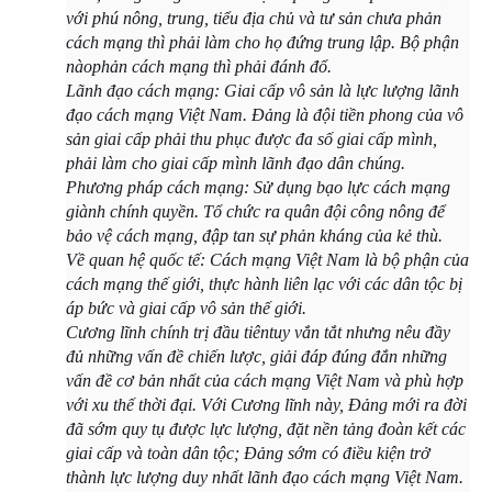
với phú nông, trung, tiểu địa chủ và tư sản chưa phản
cách mạng thì phải làm cho họ đứng trung lập. Bộ phận
nàophản cách mạng thì phải đánh đổ.
Lãnh đạo cách mạng: Giai cấp vô sản là lực lượng lãnh
đạo cách mạng Việt Nam. Đảng là đội tiền phong của vô
sản giai cấp phải thu phục được đa số giai cấp mình,
phải làm cho giai cấp mình lãnh đạo dân chúng.
Phương pháp cách mạng: Sử dụng bạo lực cách mạng
giành chính quyền. Tổ chức ra quân đội công nông để
bảo vệ cách mạng, đập tan sự phản kháng của kẻ thù.
Về quan hệ quốc tế: Cách mạng Việt Nam là bộ phận của
cách mạng thế giới, thực hành liên lạc với các dân tộc bị
áp bức và giai cấp vô sản thế giới.
Cương lĩnh chính trị đầu tiêntuy vắn tắt nhưng nêu đầy
đủ những vấn đề chiến lược, giải đáp đúng đắn những
vấn đề cơ bản nhất của cách mạng Việt Nam và phù hợp
với xu thế thời đại. Với Cương lĩnh này, Đảng mới ra đời
đã sớm quy tụ được lực lượng, đặt nền tảng đoàn kết các
giai cấp và toàn dân tộc; Đảng sớm có điều kiện trở
thành lực lượng duy nhất lãnh đạo cách mạng Việt Nam.