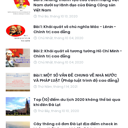
Nam dưới sự lãnh đạo của Đảng Cộng sản
Việt Nam
Thứ Ba, tháng 10 13, 2020
Bài 1: Khái quát về chủ nghĩa Mác - Lênin -
Chính trị cao đẳng
Chủ Nhật, tháng 10 04, 2020
Bài 2: Khái quát về tương tưởng Hồ Chí Minh -
Chính trị cao đẳng
Chủ Nhật, tháng 10 04, 2020
Bài 1: MỘT SỐ VẤN ĐỀ CHUNG VỀ NHÀ NƯỚC
VÀ PHÁP LUẬT (Pháp luật trình độ cao đẳng)
Thứ Năm, tháng 1 14, 2021
Top (10) điểm du lịch 2020 không thể bỏ qua
khi đên Đà Lạt
Thứ Bảy, tháng 10 10, 2020
Cây thông cô đơn Đà Lạt địa điểm check in