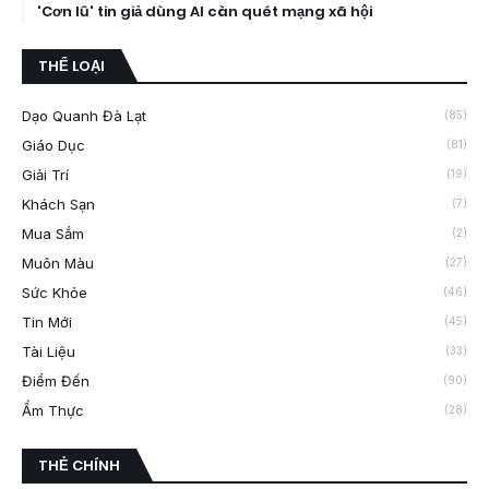
'Cơn lũ' tin giả dùng AI càn quét mạng xã hội
THỂ LOẠI
Dạo Quanh Đà Lạt
(85)
Giáo Dục
(81)
Giải Trí
(19)
Khách Sạn
(7)
Mua Sắm
(2)
Muôn Màu
(27)
Sức Khỏe
(46)
Tin Mới
(45)
Tài Liệu
(33)
Điểm Đến
(90)
Ẩm Thực
(28)
THẺ CHÍNH