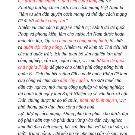
C¬ương lĩnh chính trị đầu tiên của Đảng
chỉ rõ:
Phương hướng chiến lược của cách mạng Việt Nam là
“làm tư sản dân quyền cách mạng và thổ địa cách mạng
để đi tới
xã hội cộng sản
”.
Nhiệm vụ của cách mạng về chính trị: Đánh đổ đế quốc
Pháp và phong kiến, làm cho nước An Nam được hoàn
toàn độc lập, lập ra
chính phủ công nông binh
; tổ chức
ra
quân đội công nông
. Nhiệm vụ về kinh tế: Thủ tiêu hết
các thứ quốc trái; tịch thu toàn bộ sản nghiệp lớn như
công nghiệp, vận tải, ngân hàng, v.v của
tư bản đế quốc
chủ nghĩa Pháp
để giao cho chính phủ công nông binh
quản lý. Tịch thu hết ruộng đất của đế quốc Pháp để làm
của công và chia cho
dân cày nghèo
. Bỏ sưu thuế cho
dân cày nghèo; mở mang công nghiệp và nông nghiệp;
thi hành luật ngày làm 8 giờ.Nhiệm vụ về văn hoá-xã hội:
Dân chúng được tự do tổ chức;
nam nữ bình quyền
, v.v;
phổ thông giáo dục theo công nông hoá.
Lực lượng cách mạng: Đảng phải thu phục cho được đại
bộ phận dân cày và phải dựa vững vào dân cày nghèo
làm thổ địa cách mạng; hết sức liên lạc với tiểu tư sản, trí
thức, trung nông… để kéo họ về phe giai cấp vô sản. Đối