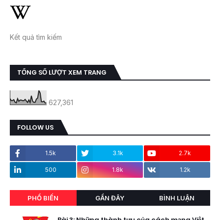
Kết quả tìm kiếm
TỔNG SỐ LƯỢT XEM TRANG
627,361
FOLLOW US
1.5k
3.1k
2.7k
500
1.8k
1.2k
PHỔ BIẾN
GẦN ĐÂY
BÌNH LUẬN
Bài 3: Những thành tựu của cách mạng Việt