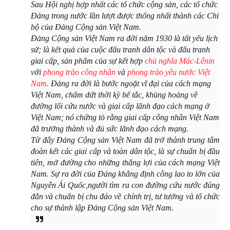
Sau Hội nghị hợp nhất các tổ chức cộng sản, các tổ chức
Đảng trong nước lần lượt được thống nhất thành các Chi
bộ của Đảng Cộng sản Việt Nam.
Đảng Cộng sản Việt Nam ra đời năm 1930 là tất yếu lịch
sử; là kết quả của cuộc đấu tranh dân tộc và đấu tranh
giai cấp, sản phẩm của sự kết hợp
chủ nghĩa Mác-Lênin
với
phong trào công nhân
và
phong trào yêu nước Việt
Nam
. Đảng ra đời là bước ngoặt vĩ đại của cách mạng
Việt Nam, chấm dứt thời kỳ bế tắc, khủng hoảng về
đường lối cứu nước và giai cấp lãnh đạo cách mạng ở
Việt Nam; nó chứng tỏ rằng giai cấp công nhân Việt Nam
đã trưởng thành và đủ sức lãnh đạo cách mạng.
Từ đây Đảng Cộng sản Việt Nam đã trở thành trung tâm
đoàn kết các giai cấp và toàn dân tộc, là sự chuẩn bị đầu
tiên, mở đường cho những thắng lợi của cách mạng Việt
Nam. Sự ra đời của Đảng khẳng định công lao to lớn của
Nguyễn Ái Quốc,người tìm ra con đường cứu nước đúng
đắn và chuẩn bị chu đáo về chính trị, tư tưởng và tổ chức
cho sự thành lập Đảng Cộng sản Việt Nam
.