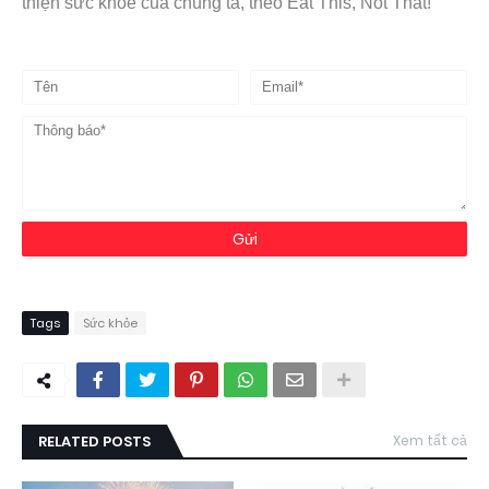
thiện sức khỏe của chúng ta, theo Eat This, Not That!
Tags
Sức khỏe
RELATED POSTS
Xem tất cả