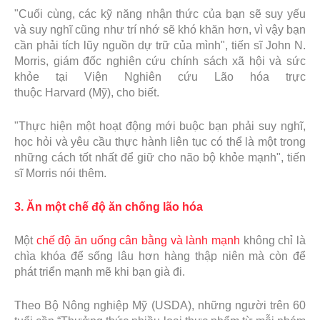
"Cuối cùng, các kỹ năng nhận thức của bạn sẽ suy yếu
và suy nghĩ cũng như trí nhớ sẽ khó khăn hơn, vì vậy bạn
cần phải tích lũy nguồn dự trữ của mình", tiến sĩ John N.
Morris, giám đốc nghiên cứu chính sách xã hội và sức
khỏe tại Viện Nghiên cứu Lão hóa trực
thuộc Harvard (Mỹ), cho biết.
"Thực hiện một hoạt động mới buộc bạn phải suy nghĩ,
học hỏi và yêu cầu thực hành liên tục có thể là một trong
những cách tốt nhất để giữ cho não bộ khỏe mạnh", tiến
sĩ Morris nói thêm.
3. Ăn một chế độ ăn chống lão hóa
Một
chế độ ăn uống cân bằng và lành mạnh
không chỉ là
chìa khóa để sống lâu hơn hàng thập niên mà còn để
phát triển mạnh mẽ khi bạn già đi.
Theo Bộ Nông nghiệp Mỹ (USDA), những người trên 60