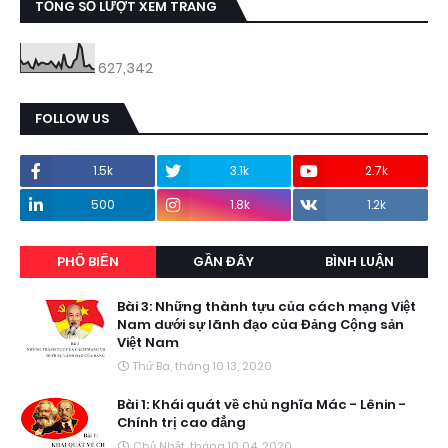
TỔNG SỐ LƯỢT XEM TRANG
627,342
FOLLOW US
1.5k
3.1k
2.7k
500
1.8k
1.2k
PHỔ BIẾN
GẦN ĐÂY
BÌNH LUẬN
Bài 3: Những thành tựu của cách mạng Việt
Nam dưới sự lãnh đạo của Đảng Cộng sản
Việt Nam
Thứ Ba, tháng 10 13, 2020
Bài 1: Khái quát về chủ nghĩa Mác - Lênin -
Chính trị cao đẳng
Chủ Nhật, tháng 10 04, 2020