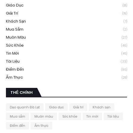
Giáo Dục
(81)
Giải Trí
(19)
Khách Sạn
(7)
Mua Sắm
(2)
Muôn Màu
(27)
Sức Khỏe
(46)
Tin Mới
(45)
Tài Liệu
(33)
Điểm Đến
(90)
Ẩm Thực
(28)
THẺ CHÍNH
Dạo quanh Đà Lạt
Giáo dục
Giải trí
Khách sạn
Mua sắm
Muôn màu
Sức khỏe
Tin mới
Tài liệu
Điểm đến
Ẩm thực