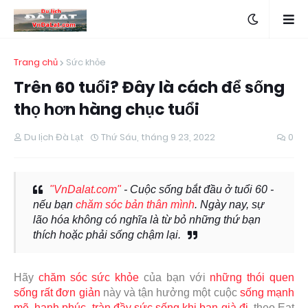
Trang chủ
Sức khỏe
Trên 60 tuổi? Đây là cách để sống
thọ hơn hàng chục tuổi
Du lịch Đà Lạt
Thứ Sáu, tháng 9 23, 2022
0
"VnDalat.com"
- Cuộc sống bắt đầu ở tuổi 60 -
nếu bạn
chăm sóc bản thân mình
. Ngày nay, sự
lão hóa không có nghĩa là từ bỏ những thứ bạn
thích hoặc phải sống chậm lại.
Hãy
chăm sóc sức khỏe
của bạn với
những thói quen
sống rất đơn giản
này và tận hưởng một cuộc
sống mạnh
mẽ, hạnh phúc
,
tràn đầy sức sống khi bạn già đi
, theo Eat