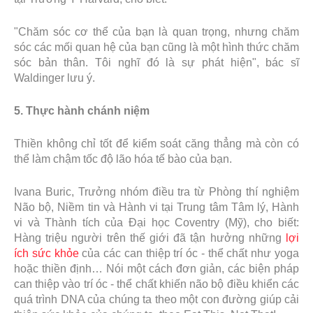
"Chăm sóc cơ thể của bạn là quan trọng, nhưng chăm
sóc các mối quan hệ của bạn cũng là một hình thức chăm
sóc bản thân. Tôi nghĩ đó là sự phát hiện", bác sĩ
Waldinger lưu ý.
5. Thực hành chánh niệm
Thiền không chỉ tốt để kiểm soát căng thẳng mà còn có
thể làm chậm tốc độ lão hóa tế bào của bạn.
Ivana Buric, Trưởng nhóm điều tra từ Phòng thí nghiệm
Não bộ, Niềm tin và Hành vi tại Trung tâm Tâm lý, Hành
vi và Thành tích của Đại học Coventry (Mỹ), cho biết:
Hàng triệu người trên thế giới đã tận hưởng những
lợi
ích sức khỏe
của các can thiệp trí óc - thể chất như yoga
hoặc thiền định… Nói một cách đơn giản, các biện pháp
can thiệp vào trí óc - thể chất khiến não bộ điều khiển các
quá trình DNA của chúng ta theo một con đường giúp cải