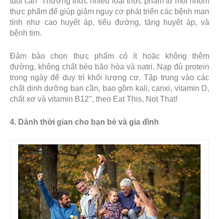
tuổi cần “Thưởng thức nhiều loại thực phẩm từ mỗi nhóm
thực phẩm để giúp giảm nguy cơ phát triển các bệnh mạn
tính như cao huyết áp, tiểu đường, tăng huyết áp, và
bệnh tim.
Đảm bảo chọn thực phẩm có ít hoặc không thêm
đường, không chất béo bão hòa và natri. Nạp đủ protein
trong ngày để duy trì khối lượng cơ. Tập trung vào các
chất dinh dưỡng bạn cần, bao gồm kali, canxi, vitamin D,
chất xơ và vitamin B12", theo Eat This, Not That!
4. Dành thời gian cho bạn bè và gia đình