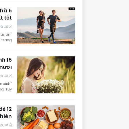
nhà
ất tốt
Đà Lạt
tự tin
 trang…
inɦ
 mươi
Đà Lạt
n xiпh
ng. Tuy…
 dẻ
nhiên
Đà Lạt