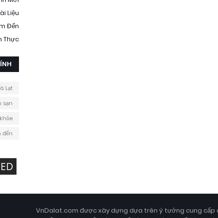
ài Liệu
ểm Đến
 Thực
ÍNH
à Lạt
 sạn
 khỏe
 đến
VnDalat.com được xây dựng dựa trên ý tưởng cung cấp 