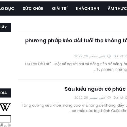
ÁO DỤC
SỨC KHỎE
GIẢI TRÍ
KHÁCH SẠN
ẨM THỰC
 ĐÂY
20 phương pháp kéo dài tuổi thọ không t
الاثنين, سبتمبر 26, 2022
Du lịch 
"Du lịch Đà Lạt" - Một số người chi cả đống tiền để sống lâ
Tuy nhiên, những
Sáu kiểu người có phúc
EDIA
الاثنين, سبتمبر 26, 2022
Du lịch 
Tăng cường sức khỏe, nâng cao khả năng đề kháng, đẩy l
cơ mắc các loại bệnh Cuộc đời
نتائج ا