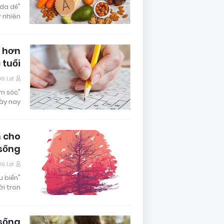
, da dẻ
nhiên.…
ọ hơn
 tuổi
Đà Lạt
ăm sóc
ày nay…
n cho
 sống
Đà Lạt
u biến
i tron…
 sống