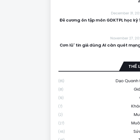
December 31, 20
Đề cương ôn tập môn GDKTPL học kỳ 1
November 27, 20
'Cơn lũ' tin giả dùng AI càn quét mạn
THỂ 
Dạo Quanh 
(85)
Gi
(81)
(19)
Khá
(7)
Mu
(2)
Muô
(27)
Sứ
(46)