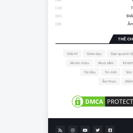
(45)
T
(33)
Đi
(90)
Ẩm
(28)
THẺ CH
Giải trí
Giáo dục
Dạo quanh Đ
Muôn màu
Mua sắm
Khách
Tài liệu
Tin mới
Sức
Ẩm thực
Điểm