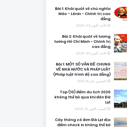
Bài 1: Khái quát về chủ nghĩa
Mác - Lênin - Chính trị cao
đẳng
الأحد, أكتوبر 04, 2020
Bài 2: Khái quát về tương
tưởng Hồ Chí Minh - Chính trị
cao đẳng
الأحد, أكتوبر 04, 2020
Bài 1: MỘT SỐ VẤN ĐỀ CHUNG
VỀ NHÀ NƯỚC VÀ PHÁP LUẬT
(Pháp luật trình độ cao đẳng)
الخميس, يناير 14, 2021
Top (10) điểm du lịch 2020
không thể bỏ qua khi đên Đà
Lạt
السبت, أكتوبر 10, 2020
Cây thông cô đơn Đà Lạt địa
điểm check in không thể bỏ