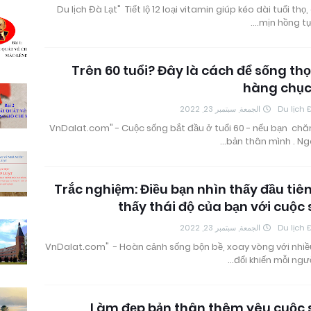
"Du lịch Đà Lạt" Tiết lộ 12 loại vitamin giúp kéo dài tuổi thọ
mịn hồng tự 
Trên 60 tuổi? Đây là cách để sống th
hàng chục
الجمعة, سبتمبر 23, 2022
Du lịch 
"VnDalat.com" - Cuộc sống bắt đầu ở tuổi 60 - nếu bạn ch
bản thân mình . Ng
Trắc nghiệm: Điều bạn nhìn thấy đầu tiê
thấy thái độ của bạn với cuộc
الجمعة, سبتمبر 23, 2022
Du lịch 
"VnDalat.com" - Hoàn cảnh sống bộn bề, xoay vòng với nhiề
đổi khiến mỗi ngườ
Làm đẹp bản thân thêm yêu cuộc