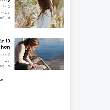
Đà Lạt
 nhiều
iệu, đ…
bản
 hơn
Đà Lạt
 nhiều
iệu, đ…
تحم