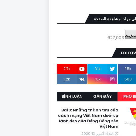
لي مرات مشاهدة الصفحة
627,003
FOLLOW
2.7k
3.1k
1.5k
1.2k
1.8k
500
BÌNH LUẬN
GẦN ĐÂY
PHỔ B
Bài 3: Những thành tựu của
cách mạng Việt Nam dưới sự
lãnh đạo của Đảng Cộng sản
Việt Nam
الثلاثاء, أكتوبر 13, 2020