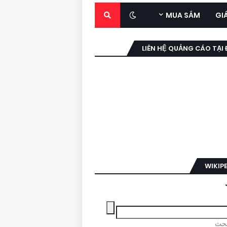
MUA SẮM
GI
LIÊN HỆ QUẢNG CÁO TẠI
WIKIP
لبحث