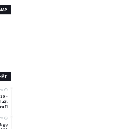
MAP
HẬT
26
25 -
luật
ớp 11
26
 Ngọ