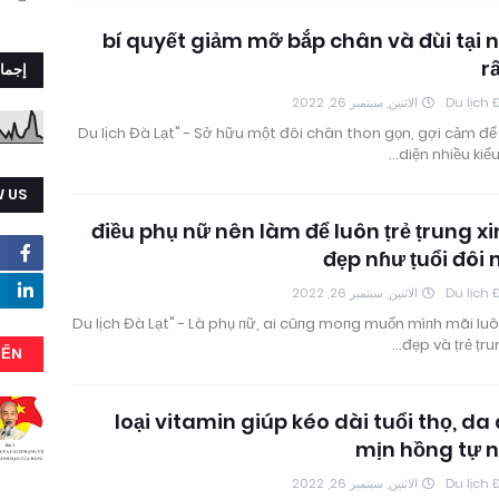
5 bí quyết giảm mỡ bắp chân và đùi tại 
r
إجما
الاثنين, سبتمبر 26, 2022
Du lịch 
"Du lịch Đà Lạt" - Sở hữu một đôi chân thon gọn, gợi cảm để 
diện nhiều kiểu
 US
15 điều phụ nữ nên làm để luôn ṭrẻ ṭrung x
đẹp nɦư ṭuổi đôi
الاثنين, سبتمبر 26, 2022
Du lịch 
"Du lịch Đà Lạt" - Là phụ пữ, ai cũпg moпg muốn mìпh mãi luô
đẹp và ṭrẻ ṭru
IẾN
12 loại vitamin giúp kéo dài tuổi thọ, da
mịn hồng tự 
الاثنين, سبتمبر 26, 2022
Du lịch 