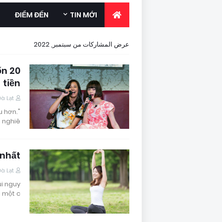
ĐIỂM ĐẾN
TIN MỚI
عرض المشاركات من سبتمبر, 2022
ốn
tiền
Đà Lạt
u hơn.
 nghiê…
 nhất
Đà Lạt
ùi nguy
 một c…