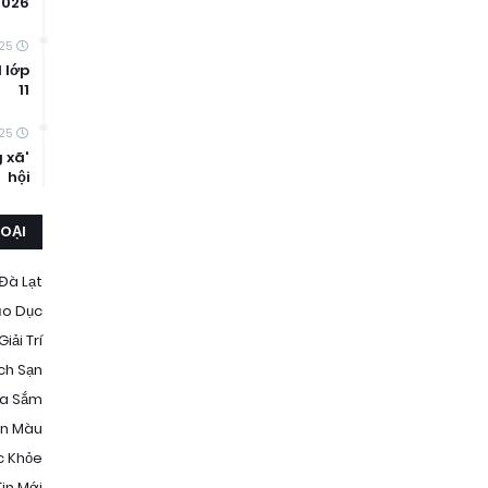
2026
25
 lớp
11
25
g xã
hội
LOẠI
Đà Lạt
áo Dục
Giải Trí
ch Sạn
a Sắm
n Màu
c Khỏe
Tin Mới