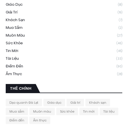
Giáo Dục
(81)
Giải Trí
(19)
Khách Sạn
(7)
Mua Sắm
(2)
Muôn Màu
(27)
Sức Khỏe
(46)
Tin Mới
(45)
Tài Liệu
(33)
Điểm Đến
(90)
Ẩm Thực
(28)
THẺ CHÍNH
Dạo quanh Đà Lạt
Giáo dục
Giải trí
Khách sạn
Mua sắm
Muôn màu
Sức khỏe
Tin mới
Tài liệu
Điểm đến
Ẩm thực