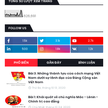
TỔNG SỐ LƯỢT XEM TRANG
626,691
FOLLOW US
1.5k
3.1k
2.7k
500
1.8k
1.2k
PHỔ BIẾN
GẦN ĐÂY
BÌNH LUẬN
Bài 3: Những thành tựu của cách mạng Việt
Nam dưới sự lãnh đạo của Đảng Cộng sản
Việt Nam
Thứ Ba, tháng 10 13, 2020
Bài 1: Khái quát về chủ nghĩa Mác - Lênin -
Chính trị cao đẳng
Chủ Nhật, tháng 10 04, 2020