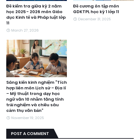
Đề kiểm tra giữa kỳ 2 năm
Đề cương ôn tập môn
học 2025 - 2026 môn Giáo
GDKTPL học kỳ 1 lớp 11
dục Kinh tế và Pháp luật lớp
December 31, 2025
11
March 27, 2026
Sáng kiến kinh nghiệm “Tích
hợp liên môn Lịch sử – Địa lí
– Mỹ thuật trong dạy học
ngữ văn 10 nhằm tăng tính
trải nghiệm và chiều sâu
cảm thụ văn bản”
November 19, 2025
POST A COMMENT