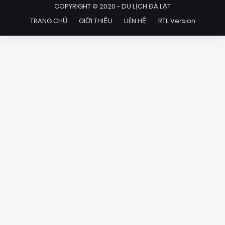
COPYRIGHT © 2020 -
DU LỊCH ĐÀ LẠT
TRANG CHỦ
GIỚI THIỆU
LIÊN HỆ
RTL Version