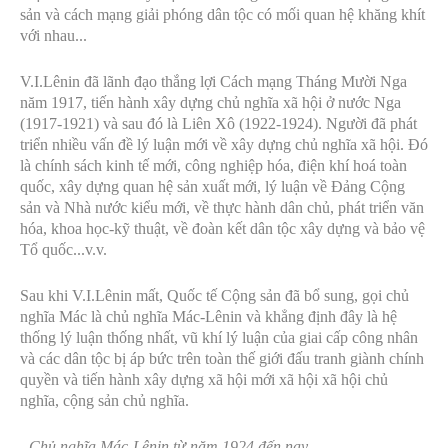
sản và cách mạng giải phóng dân tộc có mối quan hệ khăng khít
với nhau...
V.I.Lênin đã lãnh đạo thắng lợi Cách mạng Tháng Mười Nga
năm 1917, tiến hành xây dựng chủ nghĩa xã hội ở nước Nga
(1917-1921) và sau đó là Liên Xô (1922-1924). Người đã phát
triển nhiều vấn đề lý luận mới về xây dựng chủ nghĩa xã hội. Đó
là chính sách kinh tế mới, công nghiệp hóa, điện khí hoá toàn
quốc, xây dựng quan hệ sản xuất mới, lý luận về Đảng Cộng
sản và Nhà nước kiểu mới, về thực hành dân chủ, phát triển văn
hóa, khoa học-kỹ thuật, về đoàn kết dân tộc xây dựng và bảo vệ
Tổ quốc...v.v.
Sau khi V.I.Lênin mất, Quốc tế Cộng sản đã bổ sung, gọi chủ
nghĩa Mác là chủ nghĩa Mác-Lênin và khẳng định đây là hệ
thống lý luận thống nhất, vũ khí lý luận của giai cấp công nhân
và các dân tộc bị áp bức trên toàn thế giới đấu tranh giành chính
quyền và tiến hành xây dựng xã hội mới xã hội xã hội chủ
nghĩa, cộng sản chủ nghĩa.
- Chủ nghĩa Mác-Lênin từ năm 1924 đến nay