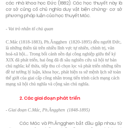
các nhà khoa học Đức (1882). Các học thuyết này là
cơ sở củng cố chủ nghĩa duy vật biện chứng- cơ sở
phương pháp luận của học thuyết Mác.
- Vai trò nhân tố chủ quan
C.Mác (1818-1883), Ph.Ăngghen (1820-1895) đều người Đức,
là những thiên tài trên nhiều lĩnh vực tự nhiên, chính trị, văn
hoá-xã hội... Trong bối cảnh nền đại công nghiệp giữa thế kỷ
XIX đã phát triển, hai ông đã đi sâu nghiên cứu xã hội tư bản
chủ nghĩa; kế thừa, tiếp thu có chọn lọc và phát triển những tiền
đề tư tưởng lý luận, khoa học, phát hiện ra sứ mệnh lịch sử toàn
thế giới của giai cấp công nhân trong tiến trình cách mạng cách
mạng xã hội chủ nghĩa và cộng sản chủ nghĩa.
2. Các giai đoạn phát triển
- Giai đoạn C.Mác, Ph.Ăngghen (1848-1895)
Các Mác và Ph.Ăngghen bắt đầu gặp nhau từ