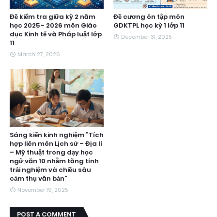
Đề kiểm tra giữa kỳ 2 năm
Đề cương ôn tập môn
học 2025 - 2026 môn Giáo
GDKTPL học kỳ 1 lớp 11
dục Kinh tế và Pháp luật lớp
December 31, 2025
11
March 27, 2026
Sáng kiến kinh nghiệm “Tích
hợp liên môn Lịch sử – Địa lí
– Mỹ thuật trong dạy học
ngữ văn 10 nhằm tăng tính
trải nghiệm và chiều sâu
cảm thụ văn bản”
November 19, 2025
POST A COMMENT