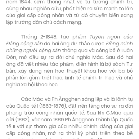
năm 1844, sớm thống nhất về tư tưởng chính trị,
cùng nhau nghiên cứu, phát hiện ra sức mạnh to lớn
của giai cấp công nhân và từ đó chuyển biến sang
lập trường dân chủ cách mạng.
Tháng 2-1848, tác phẩm
Tuyên ngôn của
Đảng cộng sản
do hai ông dự thảo được
Đồng minh
những người cộng sản
thông qua và công bố ở Luân
Đôn, mở đầu sự ra đời chủ nghĩa Mác. Sau đó hai
ông đã viết nhiều tác phẩm, điển hình là bộ sách Tư
bản, xây dựng nên học thuyết khoa học với ba bộ
phận lớn gồm triết học, kinh tế chính trị học và chủ
nghĩa xã hội khoa học.
Các Mác và Ph.Ăngghen sáng lập và là lãnh tụ
của Quốc tế I (1863-1876), đặt nền tảng cho sự ra đời
phong trào công nhân quốc tế. Sau khi C.Mác qua
đời (1883), vàonăm 1889 Ph.Ăngghen thành lập Quốc
tế II với sự tham gia của nhiều chính đảng của giai
cấp công nhân, mở ra thời kỳ phát triển theo bề