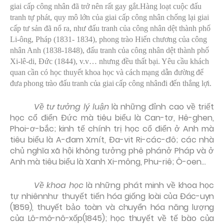
giai cấp công nhân đã trở nên rất gay gắt.Hàng loạt cuộc đấu
tranh tự phát, quy mô lớn của giai cấp công nhân chống lại giai
cấp tư sản đã nổ ra, như đấu tranh của công nhân dệt thành phố
Li-ông, Pháp (1831- 1834), phong trào Hiến chương của công
nhân Anh (1838-1848), đấu tranh của công nhân dệt thành phố
Xi-lê-di, Đức (1844), v.v… nhưng đều thất bại. Yêu cầu khách
quan cần có học thuyết khoa học và
cách mạng dẫn đường để
đưa phong trào đấu tranh của giai cấp
công nhân
đi đến thắng lợi.
Về tư tưởng lý luận
là những đỉnh cao về triết
học cổ điển Đức mà tiêu biểu là Can-tơ, Hê-ghen,
Phoi-ơ-bắc; kinh tế chính trị học cổ điển ở Anh mà
tiêu biểu là A-đam Xmít, Đa-vit Ri-các-đô; các nhà
chủ nghĩa xã hội không tưởng phê phánở Pháp và ở
Anh mà tiêu biểu là Xanh Xi-mông, Phu-riê; Ô-oen...
Về khoa học
là những phát minh về khoa học
tự nhiênnhư thuyết tiến hóa giống
loài của Đác-uyn
(1859), thuyết bảo toàn và chuyển hóa năng lượng
của Lô-mô-nô-xốp(1845); học thuyết về tế bào của